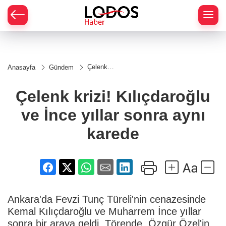
Çelenk
Anasayfa
Gündem
krizi!
Kılıçdaroğlu
ve İnce
Çelenk krizi! Kılıçdaroğlu
yıllar sonra
aynı karede
ve İnce yıllar sonra aynı
karede
Ankara'da Fevzi Tunç Türeli'nin cenazesinde
Kemal Kılıçdaroğlu ve Muharrem İnce yıllar
sonra bir araya geldi. Törende, Özgür Özel'in