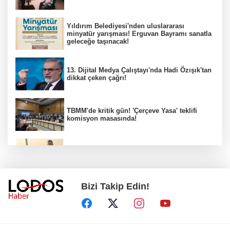
Yıldırım Belediyesi'nden uluslararası
minyatür yarışması! Erguvan Bayramı sanatla
geleceğe taşınacak!
13. Dijital Medya Çalıştayı'nda Hadi Özışık'tan
dikkat çeken çağrı!
TBMM'de kritik gün! 'Çerçeve Yasa' teklifi
komisyon masasında!
Çanakkale'deki ilaçlama faciasında kahreden
detay!
Bizi Takip Edin!
İzmit Belediyesi soruşturmasında bomba
ifade!