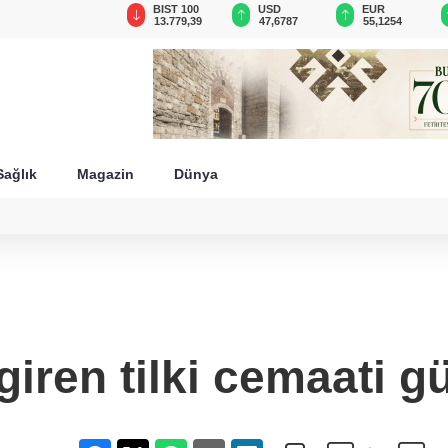
GAU/TRY
BIST 100
USD
EUR
6.660,55
13.779,39
47,6787
55,1254
Sağlık
Magazin
Dünya
iren tilki cemaati g