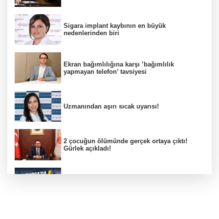
Sigara implant kaybının en büyük
nedenlerinden biri
Ekran bağımlılığına karşı ’bağımlılık
yapmayan telefon’ tavsiyesi
Uzmanından aşırı sıcak uyarısı!
2 çocuğun ölümünde gerçek ortaya çıktı!
Gürlek açıkladı!
Bursa’da 8 Ağustos Cumartesi elektrik
kesintisi!
Bursa'da Perseid meteor yağmuru heyecanı: