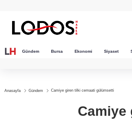
GEL
TND
BGN
VND
49
18,2677
16,3788
27,9743
0,0018
Gündem
Bursa
Ekonomi
Siyaset
Camiye giren tilki cemaati gülümsetti
Anasayfa
Gündem
Camiye g