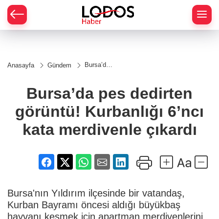
Bursa’da
Anasayfa
Gündem
pes
dedirten
görüntü!
Bursa’da pes dedirten
Kurbanlığı
6’ncı kata
görüntü! Kurbanlığı 6’ncı
merdivenle
çıkardı
kata merdivenle çıkardı
Bursa'nın Yıldırım ilçesinde bir vatandaş,
Kurban Bayramı öncesi aldığı büyükbaş
hayvanı kesmek için apartman merdivenlerini