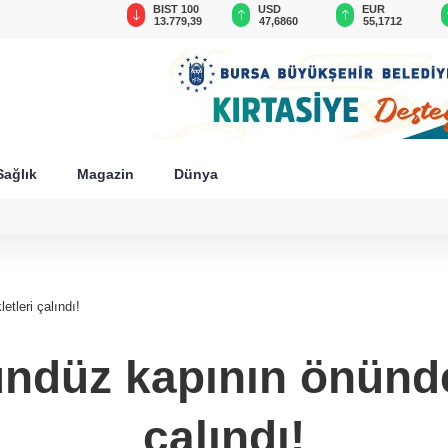
GAU/TRY
BIST 100
USD
EUR
6.661,88
13.779,39
47,6860
55,1712
Sağlık
Magazin
Dünya
tleri çalındı!
ndüz kapının önündek
çalındı!