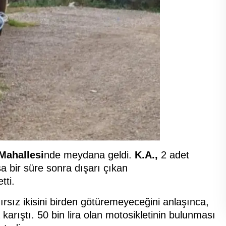
Mahallesi
nde meydana geldi.
K.A.,
2 adet
sa bir süre sonra dışarı çıkan
tti.
rsız ikisini birden götüremeyeceğini anlaşınca,
 karıştı. 50 bin lira olan motosikletinin bulunması