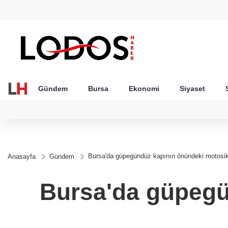
GEL
TND
BGN
VND
50
18,2705
16,3757
27,9743
0,0018
Gündem
Bursa
Ekonomi
Siyaset
Bursa'da güpegündüz kapının önündeki motosikle
Anasayfa
Gündem
Bursa'da güpegü