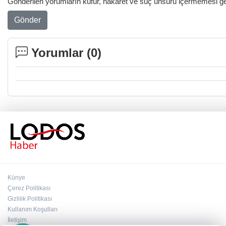
Gönderilen yorumların küfür, hakaret ve suç unsuru içermemesi gere
Gönder
Yorumlar (
0
)
Künye
Çerez Politikası
Gizlilik Politikası
Kullanım Koşulları
×
İletişim