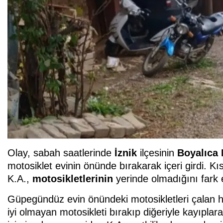
Olay, sabah saatlerinde
İznik
ilçesinin
Boyalıca 
motosiklet evinin önünde bırakarak içeri girdi. Kı
K.A.,
motosikletlerinin
yerinde olmadığını fark e
Güpegündüz evin önündeki motosikletleri çalan hı
iyi olmayan motosikleti bırakıp diğeriyle kayıplara