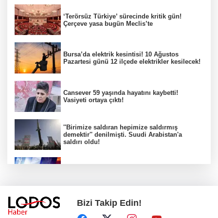
‘Terörsüz Türkiye’ sürecinde kritik gün!
Çerçeve yasa bugün Meclis’te
Bursa’da elektrik kesintisi! 10 Ağustos
Pazartesi günü 12 ilçede elektrikler kesilecek!
Cansever 59 yaşında hayatını kaybetti!
Vasiyeti ortaya çıktı!
''Birimize saldıran hepimize saldırmış
demektir'' denilmişti. Suudi Arabistan'a
saldırı oldu!
Tetbirleri alın MGM uyardı! Bursa' da hava
şaşırtıyor!
Bizi Takip Edin!
Bursa Festivali’nde Mustafa Keser rüzgarı:
Unutulmaz bir gece!