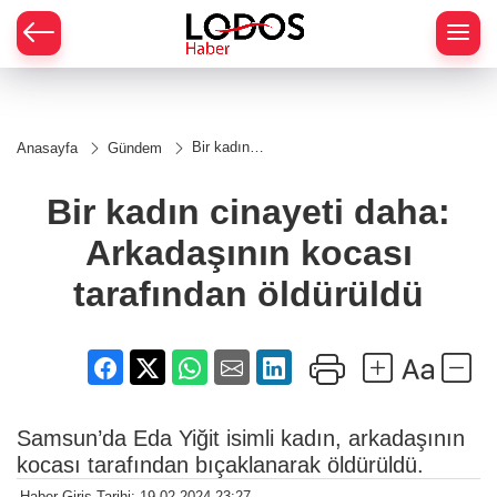
Bir kadın
Anasayfa
Gündem
cinayeti
daha:
Arkadaşının
Bir kadın cinayeti daha:
kocası
tarafından
Arkadaşının kocası
öldürüldü
tarafından öldürüldü
Samsun’da Eda Yiğit isimli kadın, arkadaşının
kocası tarafından bıçaklanarak öldürüldü.
Haber Giriş Tarihi: 19.02.2024 23:27