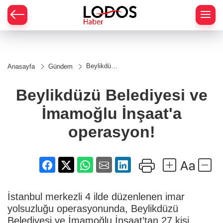
Beylikdüzü
Anasayfa
Gündem
Belediyesi
ve
İmamoğlu
Beylikdüzü Belediyesi ve
İnşaat'a
operasyon!
İmamoğlu İnşaat'a
operasyon!
İstanbul merkezli 4 ilde düzenlenen imar
yolsuzluğu operasyonunda, Beylikdüzü
Belediyesi ve İmamoğlu İnşaat’tan 27 kişi