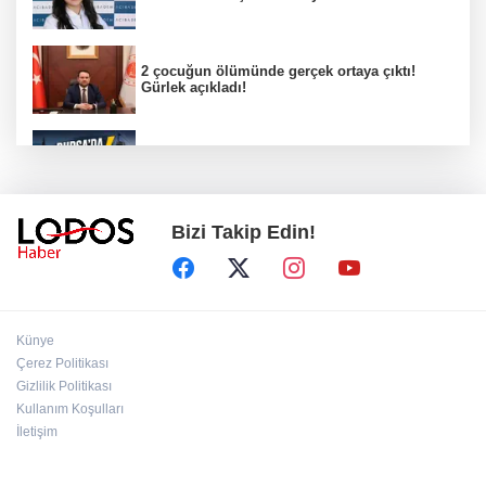
2 çocuğun ölümünde gerçek ortaya çıktı!
Gürlek açıkladı!
Bursa’da 8 Ağustos Cumartesi elektrik
kesintisi!
Bizi Takip Edin!
Bursa'da Perseid meteor yağmuru heyecanı:
Işıklar sönecek!
‘’Eskişehir'de yaşıyor" iddialarına yanıt:
Künye
"Önceliğim annelik!"
Çerez Politikası
Gizlilik Politikası
Kullanım Koşulları
Başkan Aydın Osmangazi’nin nabzını sahada
tuttu!
İletişim