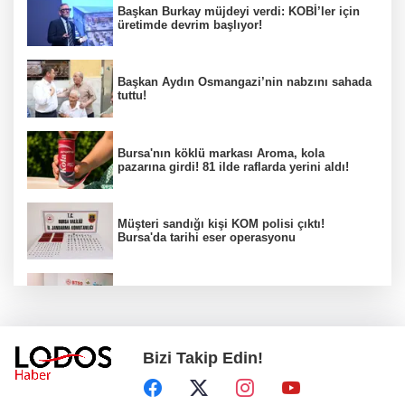
Başkan Burkay müjdeyi verdi: KOBİ’ler için
üretimde devrim başlıyor!
Başkan Aydın Osmangazi’nin nabzını sahada
tuttu!
Bursa'nın köklü markası Aroma, kola
pazarına girdi! 81 ilde raflarda yerini aldı!
Müşteri sandığı kişi KOM polisi çıktı!
Bursa'da tarihi eser operasyonu
Osmangazi’de iş arayanlara destek!
Bizi Takip Edin!
Yıldırım Belediyesi'nden uluslararası
minyatür yarışması! Erguvan Bayramı sanatla
geleceğe taşınacak!