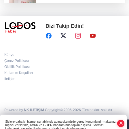
Osmangazi’de iş arayanlara destek!
Bizi Takip Edin!
Yıldırım Belediyesi'nden uluslararası
minyatür yarışması! Erguvan Bayramı sanatla
geleceğe taşınacak!
13. Dijital Medya Çalıştayı'nda Hadi Özışık'tan
Künye
dikkat çeken çağrı!
Çerez Politikası
Gizlilik Politikası
Kullanım Koşulları
TBMM'de kritik gün! 'Çerçeve Yasa' teklifi
komisyon masasında!
İletişim
Powered by
NK İLETİŞİM
Copyright© 2006-2026 Tüm hakları saklıdır.
Sizlere daha iyi hizmet sunabilmek adına sitemizde çerez konumlandırmaktayız.
Kişisel verileriniz, KVKK ve GDPR kapsamında toplanıp işlenir. Sitemizi
kullanarak, çerezleri kullanmamızı kabul etmiş olacaksınız.