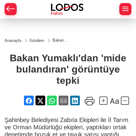
Bakan
Anasayfa
Gündem
Yumaklı'dan
'mide
bulandıran'
Bakan Yumaklı'dan 'mide
görüntüye
tepki
bulandıran' görüntüye
tepki
Şahinbey Belediyesi Zabıta Ekipleri ile İl Tarım
ve Orman Müdürlüğü ekipleri, yaptıkları ortak
denetimde bozuk et ve tavuk satışı yaptığı