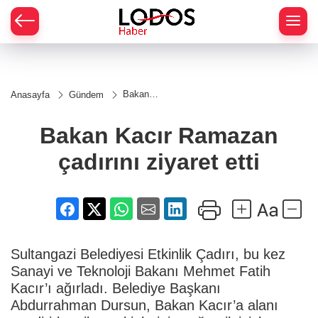
Bakan
Anasayfa
Gündem
Kacır
Ramazan
çadırını
Bakan Kacır Ramazan
ziyaret
etti
çadırını ziyaret etti
Sultangazi Belediyesi Etkinlik Çadırı, bu kez
Sanayi ve Teknoloji Bakanı Mehmet Fatih
Kacır’ı ağırladı. Belediye Başkanı
Abdurrahman Dursun, Bakan Kacır’a alanı