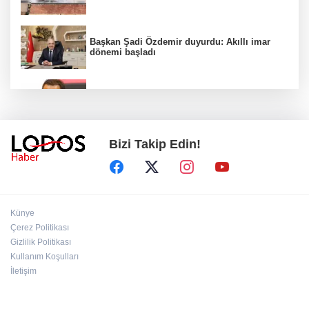
Başkan Şadi Özdemir duyurdu: Akıllı imar
dönemi başladı
Acun Ilıcalı’dan transfer önerilerine olay
tepki: “Manyak mısınız siz?”
Bizi Takip Edin!
Bakan Gürlek duyurdu: İki çocuk cinayeti
aydınlatıldı!
Sigara implant kaybının en büyük
Künye
nedenlerinden biri
Çerez Politikası
Gizlilik Politikası
Kullanım Koşulları
Ekran bağımlılığına karşı ’bağımlılık
yapmayan telefon’ tavsiyesi
İletişim