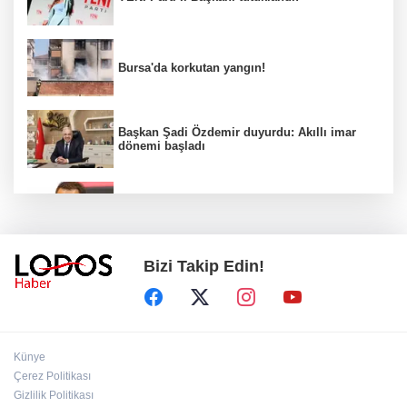
Bursa'da korkutan yangın!
Başkan Şadi Özdemir duyurdu: Akıllı imar
dönemi başladı
Acun Ilıcalı’dan transfer önerilerine olay
tepki: “Manyak mısınız siz?”
Bizi Takip Edin!
Bakan Gürlek duyurdu: İki çocuk cinayeti
aydınlatıldı!
Sigara implant kaybının en büyük
Künye
nedenlerinden biri
Çerez Politikası
Gizlilik Politikası