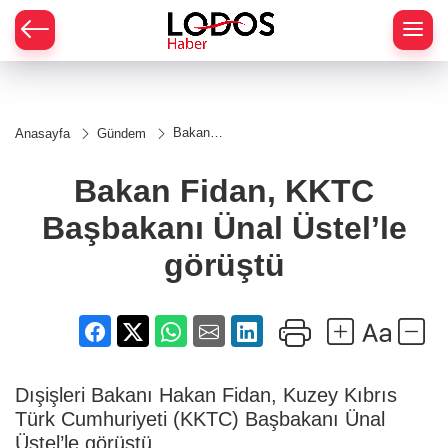
Bakan
Anasayfa
Gündem
Fidan,
KKTC
Başbakanı
Bakan Fidan, KKTC
Ünal
Üstel’le
Başbakanı Ünal Üstel’le
görüştü
görüştü
Dışişleri Bakanı Hakan Fidan, Kuzey Kıbrıs
Türk Cumhuriyeti (KKTC) Başbakanı Ünal
Üstel’le görüştü.