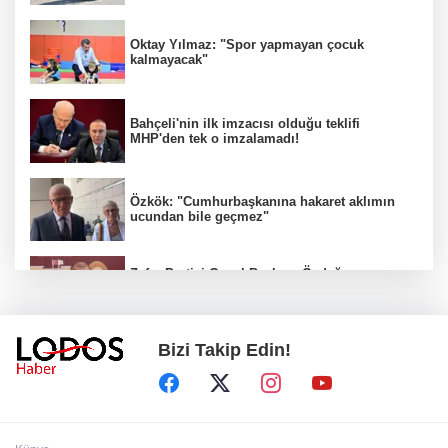
Oktay Yılmaz: "Spor yapmayan çocuk
kalmayacak"
Bahçeli'nin ilk imzacısı olduğu teklifi
MHP'den tek o imzalamadı!
Özkök: "Cumhurbaşkanına hakaret aklımın
ucundan bile geçmez"
Zafer Partisi Genel Başkanı Özdağ:
"Babanızın kemiklerini sızlatmayacağınızdan
eminim."!
Bizi Takip Edin!
Müsavat Dervişoğlu Balıkesir'e "Bayrak
Kaldırıyorum" Mitingi çağrısında bulundu!
8 ülkeden İsrail'e ağır tepki ve ortak bildiri!