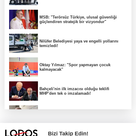
MSB: "Terörsüz Türkiye, ulusal güvenliği
güçlendiren stratejik bir vizyondur"
Nilüfer Belediyesi yaya ve engelli yollarını
temizledi!
Oktay Yılmaz: "Spor yapmayan çocuk
kalmayacak"
Bahçeli'nin ilk imzacısı olduğu teklifi
MHP'den tek o imzalamadı!
Özkök: "Cumhurbaşkanına hakaret aklımın
ucundan bile geçmez"
Bizi Takip Edin!
Zafer Partisi Genel Başkanı Özdağ: