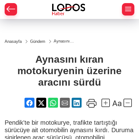
Aynasını
Anasayfa
Gündem
kıran
motokuryenin
üzerine
Aynasını kıran
aracını sürdü
motokuryenin üzerine
aracını sürdü
Pendik'te bir motokurye, trafikte tartıştığı
sürücüye ait otomobilin aynasını kırdı. Duruma
sinirlenen araç sürücüsü, otomobilini