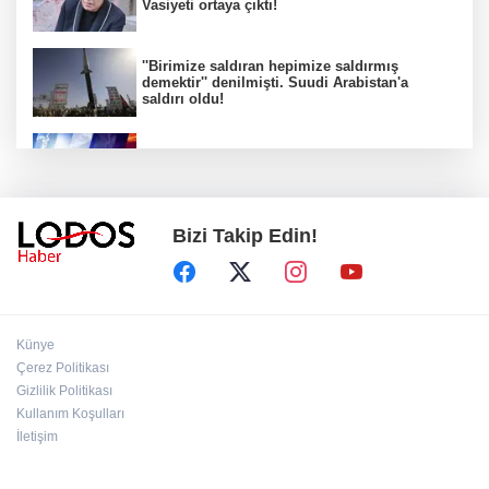
Vasiyeti ortaya çıktı!
''Birimize saldıran hepimize saldırmış
demektir'' denilmişti. Suudi Arabistan'a
saldırı oldu!
Tetbirleri alın MGM uyardı! Bursa' da hava
şaşırtıyor!
Bizi Takip Edin!
Bursa Festivali’nde Mustafa Keser rüzgarı:
Unutulmaz bir gece!
Bursa'da alevler yükseldi: 3 mahalle arasında
Künye
yangın paniği!
Çerez Politikası
Gizlilik Politikası
Kullanım Koşulları
Hürmüz Boğazı açılacak mı? İran'dan ABD'ye
sert açıklama
İletişim