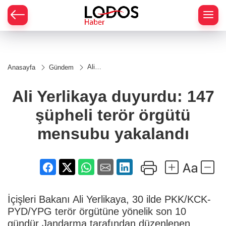
Ali
Anasayfa
Gündem
Yerlikaya
duyurdu:
147
Ali Yerlikaya duyurdu: 147
şüpheli
terör
şüpheli terör örgütü
örgütü
mensubu
yakalandı
mensubu yakalandı
İçişleri Bakanı Ali Yerlikaya, 30 ilde PKK/KCK-
PYD/YPG terör örgütüne yönelik son 10
gündür Jandarma tarafından düzenlenen