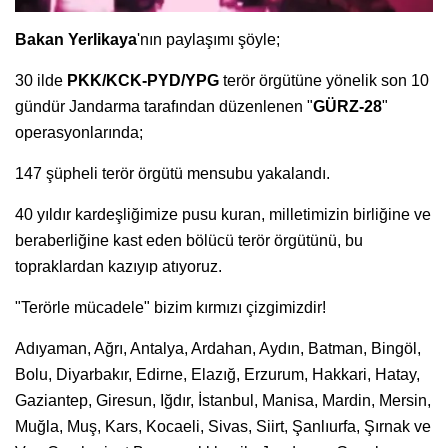
Bakan Yerlikaya
'nın paylaşımı şöyle;
30 ilde
PKK/KCK-PYD/YPG
terör örgütüne yönelik son 10
gündür Jandarma tarafından düzenlenen "
GÜRZ-28
"
operasyonlarında;
147 şüpheli terör örgütü mensubu yakalandı.
40 yıldır kardeşliğimize pusu kuran, milletimizin birliğine ve
beraberliğine kast eden bölücü terör örgütünü, bu
topraklardan kazıyıp atıyoruz.
"Terörle mücadele" bizim kırmızı çizgimizdir!
Adıyaman, Ağrı, Antalya, Ardahan, Aydın, Batman, Bingöl,
Bolu, Diyarbakır, Edirne, Elazığ, Erzurum, Hakkari, Hatay,
Gaziantep, Giresun, Iğdır, İstanbul, Manisa, Mardin, Mersin,
Muğla, Muş, Kars, Kocaeli, Sivas, Siirt, Şanlıurfa, Şırnak ve