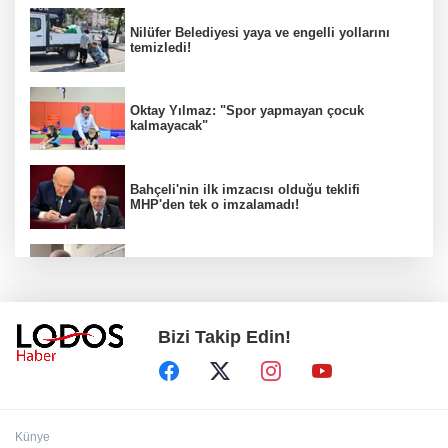
Nilüfer Belediyesi yaya ve engelli yollarını
temizledi!
Oktay Yılmaz: "Spor yapmayan çocuk
kalmayacak"
Bahçeli'nin ilk imzacısı olduğu teklifi
MHP'den tek o imzalamadı!
Özkök: "Cumhurbaşkanına hakaret aklımın
ucundan bile geçmez"
Bizi Takip Edin!
Zafer Partisi Genel Başkanı Özdağ:
"Babanızın kemiklerini sızlatmayacağınızdan
eminim."!
Müsavat Dervişoğlu Balıkesir'e "Bayrak
Künye
Kaldırıyorum" Mitingi çağrısında bulundu!