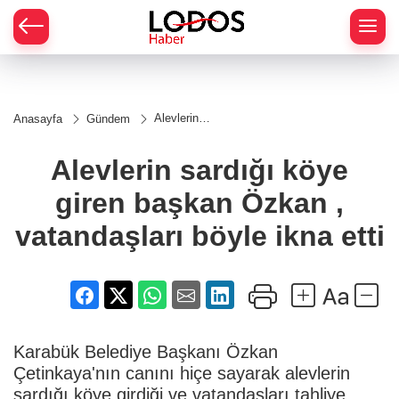
Alevlerin
Anasayfa
Gündem
sardığı
köye giren
başkan
Alevlerin sardığı köye
Özkan ,
vatandaşları
giren başkan Özkan ,
böyle ikna
etti
vatandaşları böyle ikna etti
Karabük Belediye Başkanı Özkan
Çetinkaya'nın canını hiçe sayarak alevlerin
sardığı köye girdiği ve vatandaşları tahliye