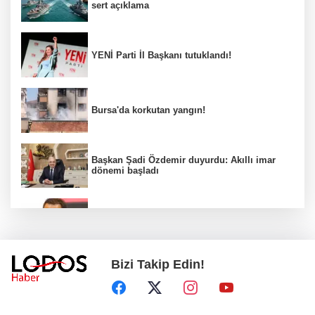
sert açıklama
YENİ Parti İl Başkanı tutuklandı!
Bursa'da korkutan yangın!
Başkan Şadi Özdemir duyurdu: Akıllı imar
dönemi başladı
Acun Ilıcalı’dan transfer önerilerine olay
tepki: “Manyak mısınız siz?”
Bizi Takip Edin!
Bakan Gürlek duyurdu: İki çocuk cinayeti
aydınlatıldı!