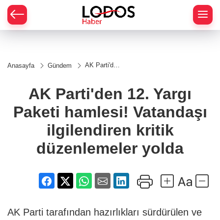
AK Parti'den
Anasayfa
Gündem
12. Yargı
Paketi
hamlesi!
AK Parti'den 12. Yargı
Vatandaşı
ilgilendiren
Paketi hamlesi! Vatandaşı
kritik
düzenlemeler
yolda
ilgilendiren kritik
düzenlemeler yolda
AK Parti tarafından hazırlıkları sürdürülen ve