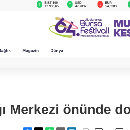
GAU/TRY
BIST 100
USD
EUR
6.571,43
13.908,65
47,7037
54,9983
Sağlık
Magazin
Dünya
ğı Merkezi önünde d