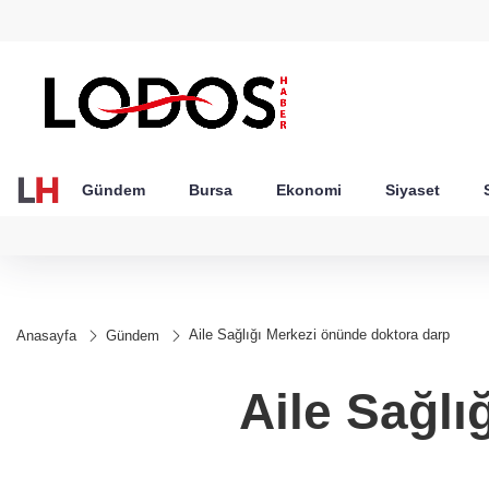
GEL
TND
BGN
VND
25
18,2423
16,2368
27,9743
0,0018
Gündem
Bursa
Ekonomi
Siyaset
Aile Sağlığı Merkezi önünde doktora darp
Anasayfa
Gündem
Aile Sağlı