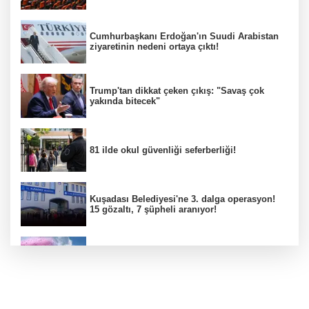
Cumhurbaşkanı Erdoğan'ın Suudi Arabistan
ziyaretinin nedeni ortaya çıktı!
Trump'tan dikkat çeken çıkış: "Savaş çok
yakında bitecek"
81 ilde okul güvenliği seferberliği!
Kuşadası Belediyesi'ne 3. dalga operasyon!
15 gözaltı, 7 şüpheli aranıyor!
Sıcaklık artıyor ama Bursa rahat bir nefes
alacak gibi!
İbrahim Burkay'dan Bursa'nın Geleceğine