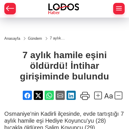
7 aylık
Anasayfa
Gündem
hamile
eşini
öldürdü!
7 aylık hamile eşini
İntihar
girişiminde
öldürdü! İntihar
bulundu
girişiminde bulundu
Osmaniye'nin Kadirli ilçesinde, evde tartıştığı 7
aylık hamile eşi Hediye Koyuncu'yu (28)
bıçakla öldüren Salim Koyuncu (29),