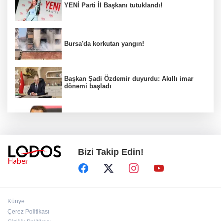
YENİ Parti İl Başkanı tutuklandı!
Bursa'da korkutan yangın!
Başkan Şadi Özdemir duyurdu: Akıllı imar
dönemi başladı
Acun Ilıcalı’dan transfer önerilerine olay
tepki: “Manyak mısınız siz?”
Bizi Takip Edin!
Bakan Gürlek duyurdu: İki çocuk cinayeti
aydınlatıldı!
Sigara implant kaybının en büyük
Künye
nedenlerinden biri
Çerez Politikası