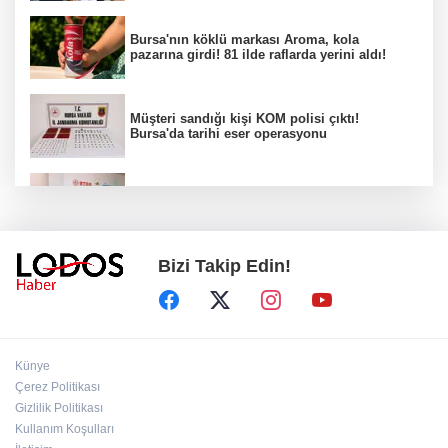
Bursa'nın köklü markası Aroma, kola
pazarına girdi! 81 ilde raflarda yerini aldı!
Müşteri sandığı kişi KOM polisi çıktı!
Bursa'da tarihi eser operasyonu
Osmangazi’de iş arayanlara destek!
Bizi Takip Edin!
Yıldırım Belediyesi'nden uluslararası
minyatür yarışması! Erguvan Bayramı sanatla
geleceğe taşınacak!
13. Dijital Medya Çalıştayı'nda Hadi Özışık'tan
Künye
dikkat çeken çağrı!
Çerez Politikası
Gizlilik Politikası
Kullanım Koşulları
TBMM'de kritik gün! 'Çerçeve Yasa' teklifi
komisyon masasında!