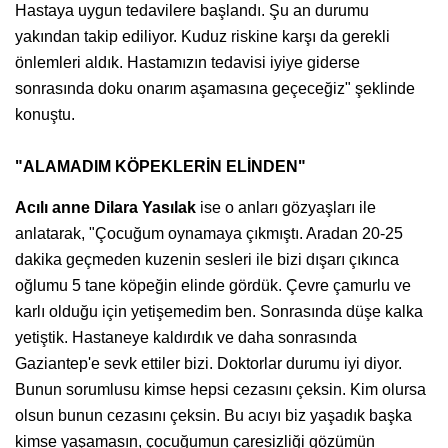
Hastaya uygun tedavilere başlandı. Şu an durumu
yakından takip ediliyor. Kuduz riskine karşı da gerekli
önlemleri aldık. Hastamızın tedavisi iyiye giderse
sonrasında doku onarım aşamasına geçeceğiz" şeklinde
konuştu.
"ALAMADIM KÖPEKLERİN ELİNDEN"
Acılı anne Dilara Yasılak
ise o anları gözyaşları ile
anlatarak, "Çocuğum oynamaya çıkmıştı. Aradan 20-25
dakika geçmeden kuzenin sesleri ile bizi dışarı çıkınca
oğlumu 5 tane köpeğin elinde gördük. Çevre çamurlu ve
karlı olduğu için yetişemedim ben. Sonrasında düşe kalka
yetiştik. Hastaneye kaldırdık ve daha sonrasında
Gaziantep'e sevk ettiler bizi. Doktorlar durumu iyi diyor.
Bunun sorumlusu kimse hepsi cezasını çeksin. Kim olursa
olsun bunun cezasını çeksin. Bu acıyı biz yaşadık başka
kimse yaşamasın, çocuğumun çaresizliği gözümün