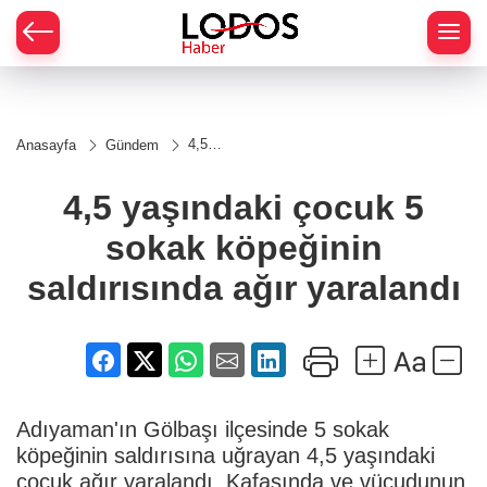
4,5
Anasayfa
Gündem
yaşındaki
çocuk 5
sokak
4,5 yaşındaki çocuk 5
köpeğinin
saldırısında
sokak köpeğinin
ağır
yaralandı
saldırısında ağır yaralandı
Adıyaman'ın Gölbaşı ilçesinde 5 sokak
köpeğinin saldırısına uğrayan 4,5 yaşındaki
çocuk ağır yaralandı. Kafasında ve vücudunun