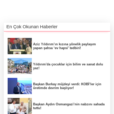
En Çok Okunan Haberler
Aziz Yıldırım’ın kızına yönelik paylaşım
yapan şahsa ‘ev hapsi’ tedbiri!
Yıldırım'da çocuklar için bilim ve sanat dolu
yaz!
Başkan Burkay müjdeyi verdi: KOBİ’ler için
üretimde devrim başlıyor!
Başkan Aydın Osmangazi’nin nabzını sahada
tuttu!