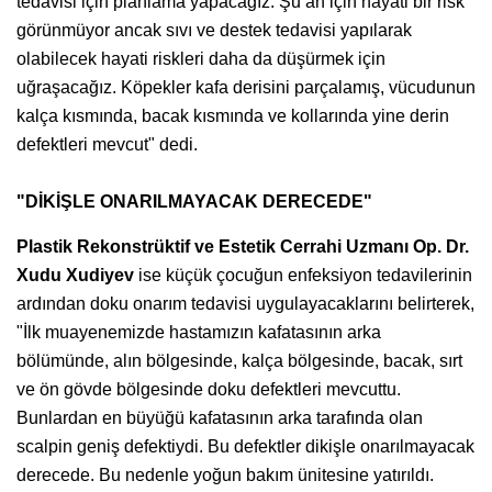
tedavisi için planlama yapacağız. Şu an için hayati bir risk
görünmüyor ancak sıvı ve destek tedavisi yapılarak
olabilecek hayati riskleri daha da düşürmek için
uğraşacağız. Köpekler kafa derisini parçalamış, vücudunun
kalça kısmında, bacak kısmında ve kollarında yine derin
defektleri mevcut" dedi.
"DİKİŞLE ONARILMAYACAK DERECEDE"
Plastik Rekonstrüktif ve Estetik Cerrahi Uzmanı Op. Dr.
Xudu Xudiyev
ise küçük çocuğun enfeksiyon tedavilerinin
ardından doku onarım tedavisi uygulayacaklarını belirterek,
"İlk muayenemizde hastamızın kafatasının arka
bölümünde, alın bölgesinde, kalça bölgesinde, bacak, sırt
ve ön gövde bölgesinde doku defektleri mevcuttu.
Bunlardan en büyüğü kafatasının arka tarafında olan
scalpin geniş defektiydi. Bu defektler dikişle onarılmayacak
derecede. Bu nedenle yoğun bakım ünitesine yatırıldı.