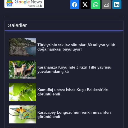
Galeriler
Türkiye'nin tek lav sütunları,80 milyon yıllık
doğa harikası büyülüyor!
Karahamza Köyü’nde 3 Kızıl Tilki yavrusu
yuvalarından çıktı
Kamuflaj ustası İshak Kuşu Balıkesir’de
görüntülendi
Karacabey Longozu’nun renkli misafirleri
görüntülendi