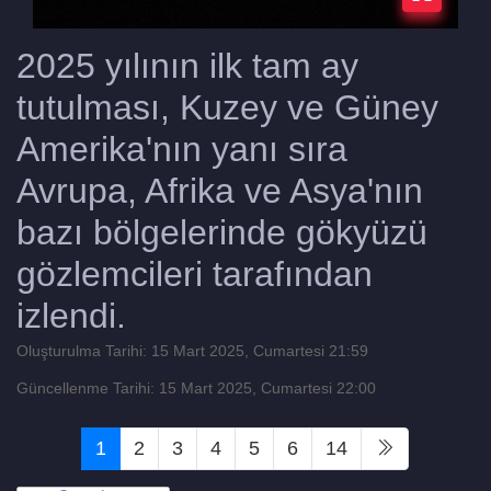
2025 yılının ilk tam ay
tutulması, Kuzey ve Güney
Amerika'nın yanı sıra
Avrupa, Afrika ve Asya'nın
bazı bölgelerinde gökyüzü
gözlemcileri tarafından
izlendi.
Oluşturulma Tarihi: 15 Mart 2025, Cumartesi 21:59
Güncellenme Tarihi: 15 Mart 2025, Cumartesi 22:00
1
2
3
4
5
6
14