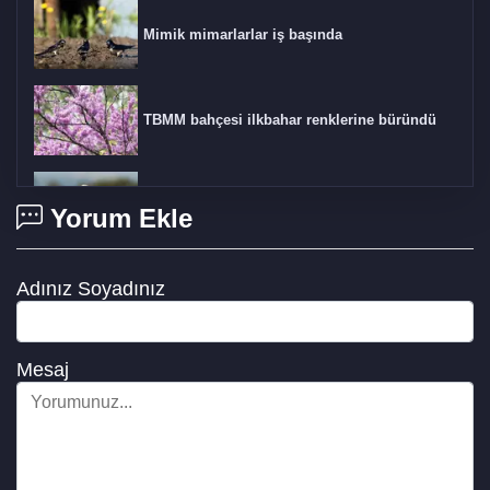
Mimik mimarlarlar iş başında
TBMM bahçesi ilkbahar renklerine büründü
Manyas Kuş Gölün'de bahar bereketi
Yorum Ekle
Adınız Soyadınız
Karaman'da elma bahçeleri beyaza büründü
Mesaj