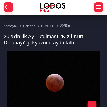
2025'in İlk
Anasayfa
Galeriler
GÜNCEL
Ay
Tutulması:
2025'in İlk Ay Tutulması: 'Kızıl Kurt
'Kızıl Kurt
Dolunayı'
Dolunayı' gökyüzünü aydınlattı
gökyüzünü
aydınlattı