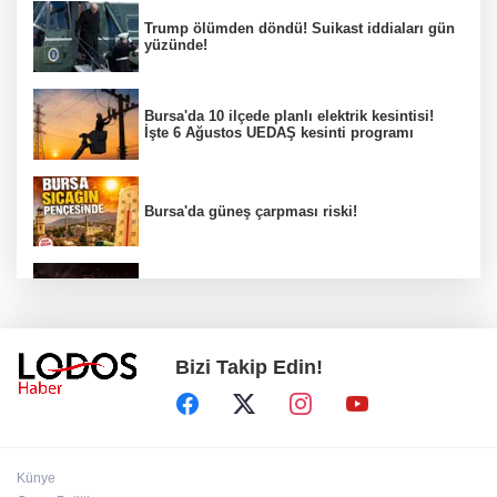
Trump ölümden döndü! Suikast iddiaları gün
yüzünde!
Bursa'da 10 ilçede planlı elektrik kesintisi!
İşte 6 Ağustos UEDAŞ kesinti programı
Bursa'da güneş çarpması riski!
Bursa YENİ Parti İl Başkanı Nihat Yeşiltaş'ın
A Takımı belli oldu!
Bizi Takip Edin!
Erdoğan: Terör tehdidinden kalıcı olarak
kurtulacağız
Ömer Çelik: "Yasal düzenleme PKK'yı sona
Künye
erdirecek"