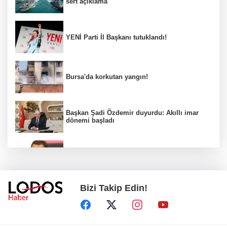
sert açıklama
YENİ Parti İl Başkanı tutuklandı!
Bursa'da korkutan yangın!
Başkan Şadi Özdemir duyurdu: Akıllı imar
dönemi başladı
Acun Ilıcalı’dan transfer önerilerine olay
tepki: “Manyak mısınız siz?”
Bizi Takip Edin!
Bakan Gürlek duyurdu: İki çocuk cinayeti
aydınlatıldı!