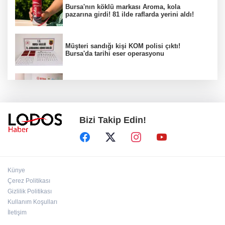
Bursa'nın köklü markası Aroma, kola
pazarına girdi! 81 ilde raflarda yerini aldı!
Müşteri sandığı kişi KOM polisi çıktı!
Bursa'da tarihi eser operasyonu
Osmangazi’de iş arayanlara destek!
Bizi Takip Edin!
Yıldırım Belediyesi'nden uluslararası
minyatür yarışması! Erguvan Bayramı sanatla
geleceğe taşınacak!
13. Dijital Medya Çalıştayı'nda Hadi Özışık'tan
Künye
dikkat çeken çağrı!
Çerez Politikası
Gizlilik Politikası
Kullanım Koşulları
TBMM'de kritik gün! 'Çerçeve Yasa' teklifi
komisyon masasında!
İletişim