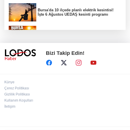
Bursa'da 10 ilçede planlı elektrik kesintisi!
İşte 6 Ağustos UEDAŞ kesinti programı
Bursa'da güneş çarpması riski!
Bizi Takip Edin!
Bursa YENİ Parti İl Başkanı Nihat Yeşiltaş'ın
A Takımı belli oldu!
Erdoğan: Terör tehdidinden kalıcı olarak
Künye
kurtulacağız
Çerez Politikası
Gizlilik Politikası
Kullanım Koşulları
Ömer Çelik: "Yasal düzenleme PKK'yı sona
erdirecek"
İletişim