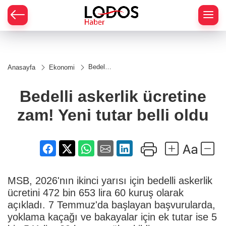
Bedelli
Anasayfa
Ekonomi
askerlik
ücretine
zam!
Bedelli askerlik ücretine
Yeni
tutar
zam! Yeni tutar belli oldu
belli
oldu
MSB, 2026'nın ikinci yarısı için bedelli askerlik
ücretini 472 bin 653 lira 60 kuruş olarak
açıkladı. 7 Temmuz'da başlayan başvurularda,
yoklama kaçağı ve bakayalar için ek tutar ise 5