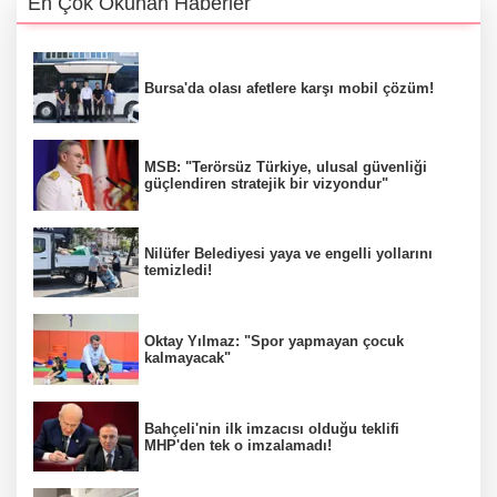
En Çok Okunan Haberler
Bursa'da olası afetlere karşı mobil çözüm!
MSB: "Terörsüz Türkiye, ulusal güvenliği
güçlendiren stratejik bir vizyondur"
Nilüfer Belediyesi yaya ve engelli yollarını
temizledi!
Oktay Yılmaz: "Spor yapmayan çocuk
kalmayacak"
Bahçeli'nin ilk imzacısı olduğu teklifi
MHP'den tek o imzalamadı!