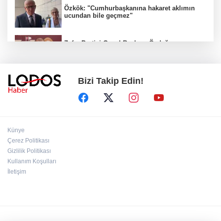
Özkök: "Cumhurbaşkanına hakaret aklımın
ucundan bile geçmez"
Zafer Partisi Genel Başkanı Özdağ:
"Babanızın kemiklerini sızlatmayacağınızdan
eminim."!
Bizi Takip Edin!
Müsavat Dervişoğlu Balıkesir'e "Bayrak
Kaldırıyorum" Mitingi çağrısında bulundu!
8 ülkeden İsrail'e ağır tepki ve ortak bildiri!
Künye
Çerez Politikası
Gizlilik Politikası
Bakan Gürlek, Behçet Oktay'ın ailesiyle
Kullanım Koşulları
görüştü: Dosyanın yeniden incelenmesi talep
İletişim
edildi!