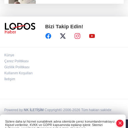
Özkök: "Cumhurbaşkanına hakaret aklımın
ucundan bile geçmez"
Bizi Takip Edin!
Zafer Partisi Genel Başkanı Özdağ:
"Babanızın kemiklerini sızlatmayacağınızdan
eminim."!
Müsavat Dervişoğlu Balıkesir'e "Bayrak
Künye
Kaldırıyorum" Mitingi çağrısında bulundu!
Çerez Politikası
Gizlilik Politikası
Kullanım Koşulları
8 ülkeden İsrail'e ağır tepki ve ortak bildiri!
İletişim
Powered by
NK İLETİŞİM
Copyright© 2006-2026 Tüm hakları saklıdır.
Sizlere daha iyi hizmet sunabilmek adına sitemizde çerez konumlandırmaktayız.
Kişisel verileriniz, KVKK ve GDPR kapsamında toplanıp işlenir. Sitemizi