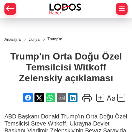
Trump'ın
Anasayfa
Dünya
Orta Doğu
Özel
Temsilcisi
Trump'ın Orta Doğu Özel
Witkoff
Zelenskiy
Temsilcisi Witkoff
açıklaması
Zelenskiy açıklaması
ABD Başkanı Donald Trump'ın Orta Doğu Özel
Temsilcisi Steve Witkoff, Ukrayna Devlet
Başkanı Vladimir Zelenskiy'nin Beyaz Saray'da