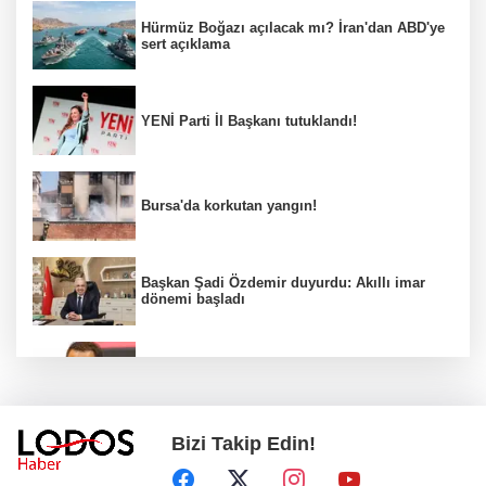
Hürmüz Boğazı açılacak mı? İran'dan ABD'ye
sert açıklama
YENİ Parti İl Başkanı tutuklandı!
Bursa'da korkutan yangın!
Başkan Şadi Özdemir duyurdu: Akıllı imar
dönemi başladı
Acun Ilıcalı’dan transfer önerilerine olay
tepki: “Manyak mısınız siz?”
Bizi Takip Edin!
Bakan Gürlek duyurdu: İki çocuk cinayeti
aydınlatıldı!