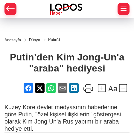
Putin'den
Anasayfa
Dünya
Kim
Jong-
Un'a
Putin'den Kim Jong-Un'a
"araba"
hediyesi
"araba" hediyesi
Kuzey Kore devlet medyasının haberlerine
göre Putin, "özel kişisel ilişkilerin" göstergesi
olarak Kim Jong Un'a Rus yapımı bir araba
hediye etti.