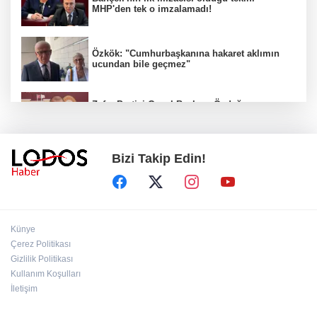
MHP'den tek o imzalamadı!
Özkök: "Cumhurbaşkanına hakaret aklımın
ucundan bile geçmez"
Zafer Partisi Genel Başkanı Özdağ:
"Babanızın kemiklerini sızlatmayacağınızdan
eminim."!
Bizi Takip Edin!
Müsavat Dervişoğlu Balıkesir'e "Bayrak
Kaldırıyorum" Mitingi çağrısında bulundu!
8 ülkeden İsrail'e ağır tepki ve ortak bildiri!
Künye
Çerez Politikası
Gizlilik Politikası
Bakan Gürlek, Behçet Oktay'ın ailesiyle
Kullanım Koşulları
görüştü: Dosyanın yeniden incelenmesi talep
İletişim
edildi!