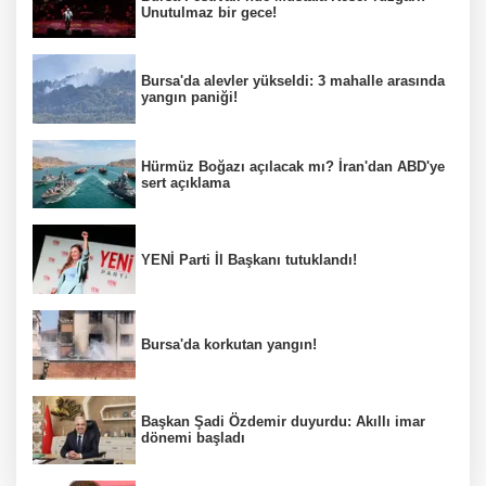
Unutulmaz bir gece!
Bursa'da alevler yükseldi: 3 mahalle arasında
yangın paniği!
Hürmüz Boğazı açılacak mı? İran'dan ABD'ye
sert açıklama
YENİ Parti İl Başkanı tutuklandı!
Bursa'da korkutan yangın!
Başkan Şadi Özdemir duyurdu: Akıllı imar
dönemi başladı