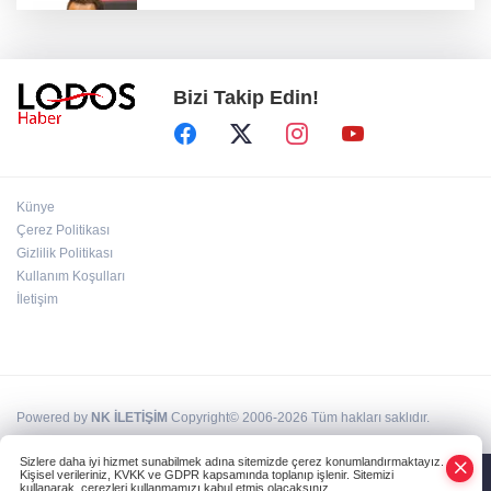
Acun Ilıcalı’dan transfer önerilerine olay
tepki: “Manyak mısınız siz?”
Bizi Takip Edin!
Bakan Gürlek duyurdu: İki çocuk cinayeti
aydınlatıldı!
Sigara implant kaybının en büyük
Künye
nedenlerinden biri
Çerez Politikası
Gizlilik Politikası
Kullanım Koşulları
Ekran bağımlılığına karşı ’bağımlılık
yapmayan telefon’ tavsiyesi
İletişim
Powered by
NK İLETİŞİM
Copyright© 2006-2026 Tüm hakları saklıdır.
Sizlere daha iyi hizmet sunabilmek adına sitemizde çerez konumlandırmaktayız.
Kişisel verileriniz, KVKK ve GDPR kapsamında toplanıp işlenir. Sitemizi
kullanarak, çerezleri kullanmamızı kabul etmiş olacaksınız.