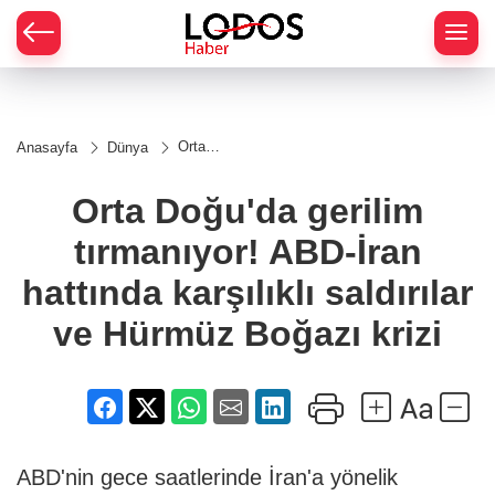
Orta
Anasayfa
Dünya
Doğu'da
gerilim
tırmanıyor!
Orta Doğu'da gerilim
ABD-İran
hattında
tırmanıyor! ABD-İran
karşılıklı
saldırılar
ve Hürmüz
hattında karşılıklı saldırılar
Boğazı
krizi
ve Hürmüz Boğazı krizi
ABD'nin gece saatlerinde İran'a yönelik