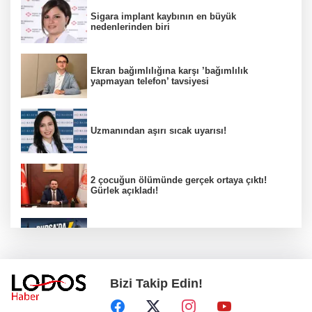
Sigara implant kaybının en büyük
nedenlerinden biri
Ekran bağımlılığına karşı ’bağımlılık
yapmayan telefon’ tavsiyesi
Uzmanından aşırı sıcak uyarısı!
2 çocuğun ölümünde gerçek ortaya çıktı!
Gürlek açıkladı!
Bursa’da 8 Ağustos Cumartesi elektrik
kesintisi!
Bizi Takip Edin!
Bursa'da Perseid meteor yağmuru heyecanı:
Işıklar sönecek!