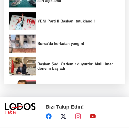
sert açıklama
YENİ Parti İl Başkanı tutuklandı!
Bursa'da korkutan yangın!
Başkan Şadi Özdemir duyurdu: Akıllı imar
dönemi başladı
Acun Ilıcalı’dan transfer önerilerine olay
tepki: “Manyak mısınız siz?”
Bizi Takip Edin!
Bakan Gürlek duyurdu: İki çocuk cinayeti
aydınlatıldı!