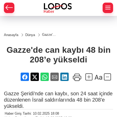
Gazze'de
Anasayfa
Dünya
can
kaybı 48
bin 208’e
Gazze'de can kaybı 48 bin
yükseldi
208’e yükseldi
Gazze Şeridi’nde can kaybı, son 24 saat içinde
düzenlenen İsrail saldırılarında 48 bin 208’e
yükseldi.
Haber Giriş Tarihi: 10.02.2025 18:08