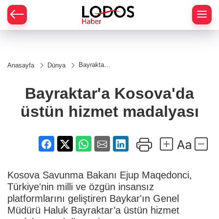
Bayraktar'a
Anasayfa
Dünya
Kosova'da
üstün
hizmet
Bayraktar'a Kosova'da
madalyası
üstün hizmet madalyası
Kosova Savunma Bakanı Ejup Maqedonci,
Türkiye'nin milli ve özgün insansız
platformlarını geliştiren Baykar'ın Genel
Müdürü Haluk Bayraktar’a üstün hizmet