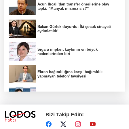
Acun Ilıcalı’dan transfer önerilerine olay
tepki: “Manyak mısınız siz?”
Bakan Gürlek duyurdu: İki çocuk cinayeti
aydınlatıldı!
Sigara implant kaybının en büyük
nedenlerinden biri
Ekran bağımlılığına karşı ’bağımlılık
yapmayan telefon’ tavsiyesi
Uzmanından aşırı sıcak uyarısı!
Bizi Takip Edin!
2 çocuğun ölümünde gerçek ortaya çıktı!
Gürlek açıkladı!