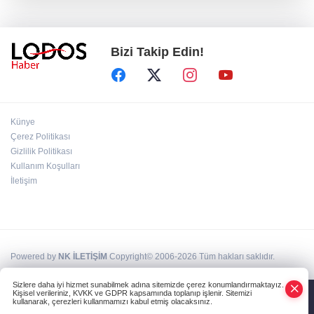
"Babanızın kemiklerini sızlatmayacağınızdan
eminim."!
Bizi Takip Edin!
Müsavat Dervişoğlu Balıkesir'e "Bayrak
Kaldırıyorum" Mitingi çağrısında bulundu!
8 ülkeden İsrail'e ağır tepki ve ortak bildiri!
Künye
Çerez Politikası
Gizlilik Politikası
Bakan Gürlek, Behçet Oktay'ın ailesiyle
Kullanım Koşulları
görüştü: Dosyanın yeniden incelenmesi talep
İletişim
edildi!
Powered by
NK İLETİŞİM
Copyright© 2006-2026 Tüm hakları saklıdır.
Sizlere daha iyi hizmet sunabilmek adına sitemizde çerez konumlandırmaktayız.
Kişisel verileriniz, KVKK ve GDPR kapsamında toplanıp işlenir. Sitemizi
kullanarak, çerezleri kullanmamızı kabul etmiş olacaksınız.
Anasayfa
Haber Ara
Yazarlar
İhbar Hattı