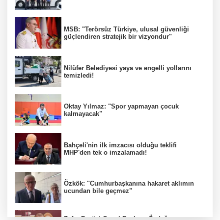
MSB: "Terörsüz Türkiye, ulusal güvenliği
güçlendiren stratejik bir vizyondur"
Nilüfer Belediyesi yaya ve engelli yollarını
temizledi!
Oktay Yılmaz: "Spor yapmayan çocuk
kalmayacak"
Bahçeli'nin ilk imzacısı olduğu teklifi
MHP'den tek o imzalamadı!
Özkök: "Cumhurbaşkanına hakaret aklımın
ucundan bile geçmez"
Zafer Partisi Genel Başkanı Özdağ: