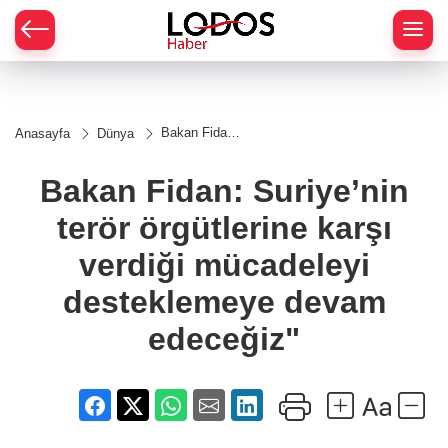
Bakan Fidan:
Anasayfa
Dünya
Suriye’nin
terör
örgütlerine
Bakan Fidan: Suriye’nin
karşı verdiği
mücadeleyi
terör örgütlerine karşı
desteklemeye
devam
edeceğiz"
verdiği mücadeleyi
desteklemeye devam
edeceğiz"