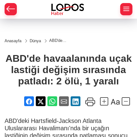
ABD'de
Anasayfa
Dünya
havaalanında
uçak lastiği
değişim
ABD'de havaalanında uçak
sırasında
patladı: 2
lastiği değişim sırasında
ölü, 1 yaralı
patladı: 2 ölü, 1 yaralı
ABD'deki Hartsfield-Jackson Atlanta
Uluslararası Havalimanı'nda bir uçağın
lastiğinin değişim sırasında patlaması sonucu