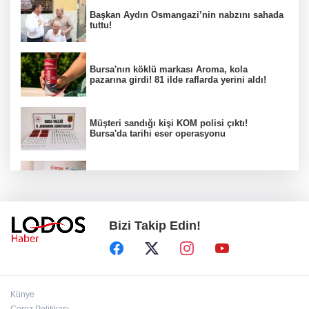
Başkan Aydın Osmangazi’nin nabzını sahada
tuttu!
Bursa'nın köklü markası Aroma, kola
pazarına girdi! 81 ilde raflarda yerini aldı!
Müşteri sandığı kişi KOM polisi çıktı!
Bursa'da tarihi eser operasyonu
Osmangazi’de iş arayanlara destek!
Bizi Takip Edin!
Yıldırım Belediyesi'nden uluslararası
minyatür yarışması! Erguvan Bayramı sanatla
geleceğe taşınacak!
13. Dijital Medya Çalıştayı'nda Hadi Özışık'tan
Künye
dikkat çeken çağrı!
Çerez Politikası