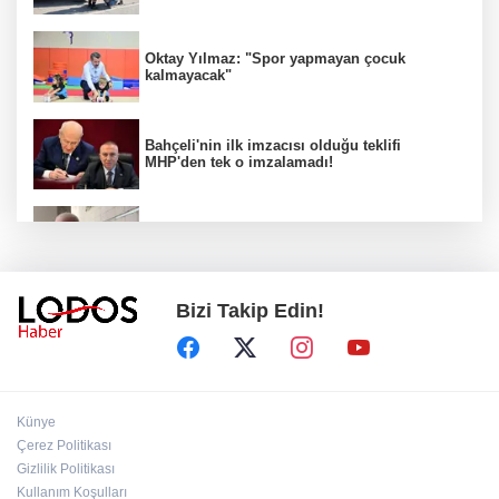
Oktay Yılmaz: "Spor yapmayan çocuk
kalmayacak"
Bahçeli'nin ilk imzacısı olduğu teklifi
MHP'den tek o imzalamadı!
Özkök: "Cumhurbaşkanına hakaret aklımın
ucundan bile geçmez"
Bizi Takip Edin!
Zafer Partisi Genel Başkanı Özdağ:
"Babanızın kemiklerini sızlatmayacağınızdan
eminim."!
Müsavat Dervişoğlu Balıkesir'e "Bayrak
Künye
Kaldırıyorum" Mitingi çağrısında bulundu!
Çerez Politikası
Gizlilik Politikası
Kullanım Koşulları