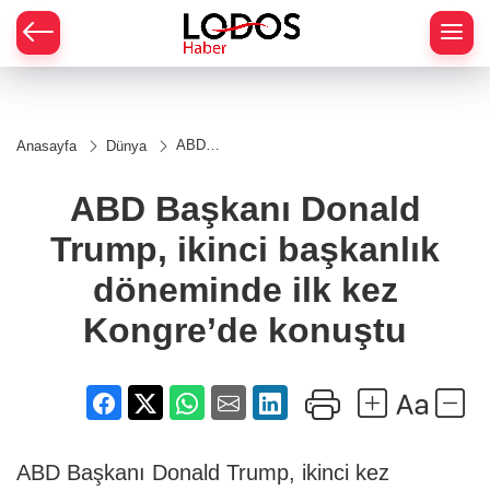
ABD
Anasayfa
Dünya
Başkanı
Donald
Trump,
ABD Başkanı Donald
ikinci
başkanlık
Trump, ikinci başkanlık
döneminde
ilk kez
Kongre’de
döneminde ilk kez
konuştu
Kongre’de konuştu
ABD Başkanı Donald Trump, ikinci kez