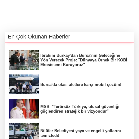
En Çok Okunan Haberler
İbrahim Burkay'dan Bursa'nın Geleceğine
Yön Verecek Proje: "Dünyaya Örnek Bir KOBİ
Ekosistemi Kuruyoruz"
Bursa'da olası afetlere karşı mobil çözüm!
MSB: "Terörsüz Türkiye, ulusal güvenliği
güçlendiren stratejik bir vizyondur"
Nilüfer Belediyesi yaya ve engelli yollarını
temizledi!