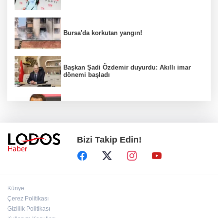
Bursa'da korkutan yangın!
Başkan Şadi Özdemir duyurdu: Akıllı imar
dönemi başladı
Acun Ilıcalı’dan transfer önerilerine olay
tepki: “Manyak mısınız siz?”
Bizi Takip Edin!
Bakan Gürlek duyurdu: İki çocuk cinayeti
aydınlatıldı!
Sigara implant kaybının en büyük
Künye
nedenlerinden biri
Çerez Politikası
Gizlilik Politikası