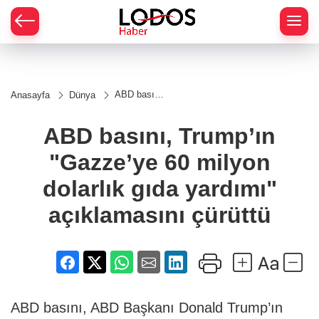
ABD basını,
Anasayfa
Dünya
Trump’ın
"Gazze’ye
60 milyon
ABD basını, Trump’ın
dolarlık gıda
yardımı"
"Gazze’ye 60 milyon
açıklamasını
çürüttü
dolarlık gıda yardımı"
açıklamasını çürüttü
ABD basını, ABD Başkanı Donald Trump’ın