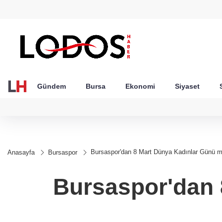
GEL
TND
BGN
VND
49
18,2677
16,3788
27,9743
0,0018
Gündem
Bursa
Ekonomi
Siyaset
Bursaspor'dan 8 Mart Dünya Kadınlar Günü m
Anasayfa
Bursaspor
Bursaspor'dan 