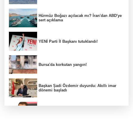
Hürmüz Boğazı açılacak mı? İran'dan ABD'ye
sert açıklama
YENİ Parti İl Başkanı tutuklandı!
Bursa'da korkutan yangın!
Başkan Şadi Özdemir duyurdu: Akıllı imar
dönemi başladı
Acun Ilıcalı’dan transfer önerilerine olay
tepki: “Manyak mısınız siz?”
Bakan Gürlek duyurdu: İki çocuk cinayeti