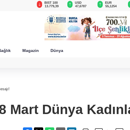
GAU/TRY
BIST 100
USD
EUR
6.660,55
13.779,39
47,6787
55,1254
Sağlık
Magazin
Dünya
esajı!
8 Mart Dünya Kadınl