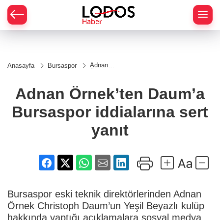
Adnan
Anasayfa
Bursaspor
Örnek’ten
Daum’a
Bursaspor
Adnan Örnek’ten Daum’a
iddialarına
sert yanıt
Bursaspor iddialarına sert
yanıt
Bursaspor eski teknik direktörlerinden Adnan
Örnek Christoph Daum’un Yeşil Beyazlı kulüp
hakkında yaptığı açıklamalara sosyal medya