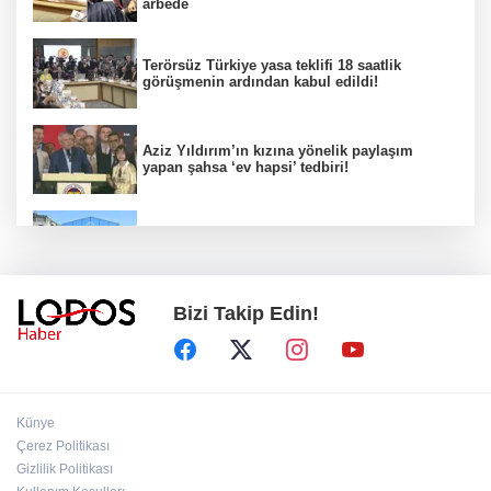
arbede
Terörsüz Türkiye yasa teklifi 18 saatlik
görüşmenin ardından kabul edildi!
Aziz Yıldırım’ın kızına yönelik paylaşım
yapan şahsa ‘ev hapsi’ tedbiri!
Yıldırım'da çocuklar için bilim ve sanat dolu
yaz!
Bizi Takip Edin!
Başkan Burkay müjdeyi verdi: KOBİ’ler için
üretimde devrim başlıyor!
Başkan Aydın Osmangazi’nin nabzını sahada
Künye
tuttu!
Çerez Politikası
Gizlilik Politikası