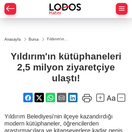
Yıldırım'ın
Anasayfa
Bursa
kütüphaneleri
2,5 milyon
ziyaretçiye
Yıldırım'ın kütüphaneleri
ulaştı!
2,5 milyon ziyaretçiye
ulaştı!
Yıldırım Belediyesi'nin ilçeye kazandırdığı
modern kütüphaneler, öğrencilerden
araştırmacılara ve kitapseverlere kadar geniş