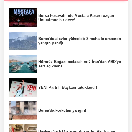
Bursa Festivali’nde Mustafa Keser rüzgarı:
Unutulmaz bir gece!
Bursa'da alevler yükseldi: 3 mahalle arasında
yangın paniği!
Hürmüz Boğazı açılacak mı? İran'dan ABD'ye
sert açıklama
YENİ Parti İl Başkanı tutuklandı!
Bursa'da korkutan yangın!
Başkan Şadi Özdemir duyurdu: Akıllı imar