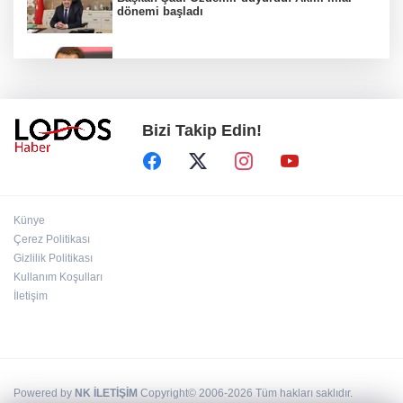
dönemi başladı
Acun Ilıcalı’dan transfer önerilerine olay
tepki: “Manyak mısınız siz?”
Bizi Takip Edin!
Bakan Gürlek duyurdu: İki çocuk cinayeti
aydınlatıldı!
Sigara implant kaybının en büyük
Künye
nedenlerinden biri
Çerez Politikası
Gizlilik Politikası
Kullanım Koşulları
Ekran bağımlılığına karşı ’bağımlılık
yapmayan telefon’ tavsiyesi
İletişim
Powered by
NK İLETİŞİM
Copyright© 2006-2026 Tüm hakları saklıdır.