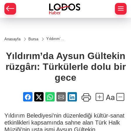
Yıldırım’da
Anasayfa
Bursa
Aysun
Gültekin
rüzgârı:
Yıldırım’da Aysun Gültekin
Türkülerle
dolu bir
rüzgârı: Türkülerle dolu bir
gece
gece
Yıldırım Belediyesi’nin düzenlediği kültür-sanat
etkinlikleri kapsamında sahne alan Türk Halk
Müziği’nin usta ismi Aysun Gültekin,