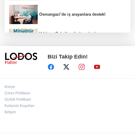
Osmangazi’de iş arayanlara destek!
Yıldırım Belediyesi'nden uluslararası
minyatür yarışması! Erguvan Bayramı sanatla
geleceğe taşınacak!
Bizi Takip Edin!
13. Dijital Medya Çalıştayı'nda Hadi Özışık'tan
dikkat çeken çağrı!
TBMM'de kritik gün! 'Çerçeve Yasa' teklifi
Künye
komisyon masasında!
Çerez Politikası
Gizlilik Politikası
Kullanım Koşulları
Çanakkale'deki ilaçlama faciasında kahreden
detay!
İletişim