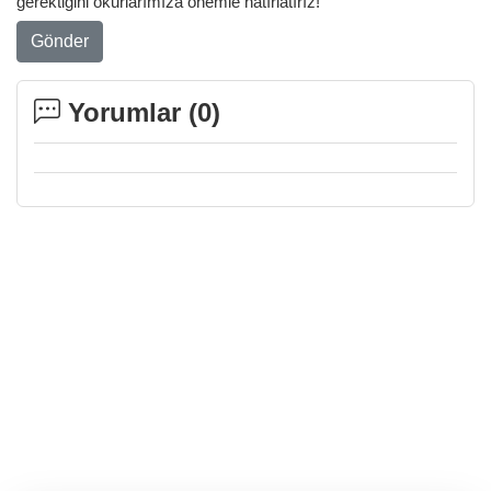
gerektiğini okurlarımıza önemle hatırlatırız!
Gönder
Yorumlar (
0
)