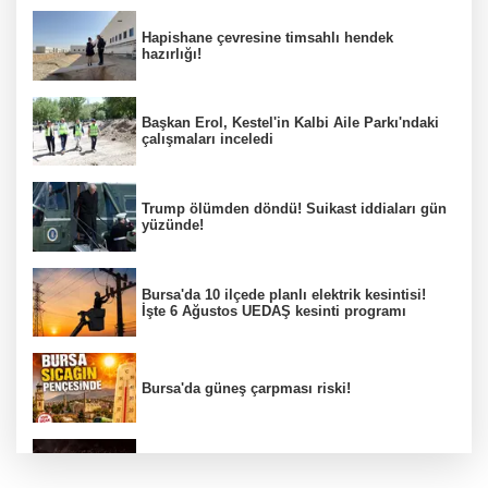
Hapishane çevresine timsahlı hendek
hazırlığı!
Başkan Erol, Kestel'in Kalbi Aile Parkı'ndaki
çalışmaları inceledi
Trump ölümden döndü! Suikast iddiaları gün
yüzünde!
Bursa'da 10 ilçede planlı elektrik kesintisi!
İşte 6 Ağustos UEDAŞ kesinti programı
Bursa'da güneş çarpması riski!
Bursa YENİ Parti İl Başkanı Nihat Yeşiltaş'ın
A Takımı belli oldu!