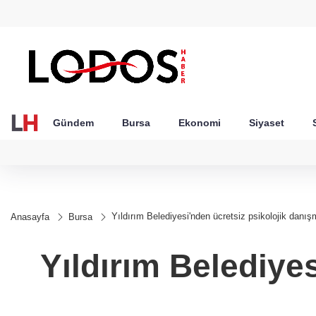
GEL
TND
BGN
VND
57
18,1999
16,2488
28,0626
0,0018
Gündem
Bursa
Ekonomi
Siyaset
Yıldırım Belediyesi'nden ücretsiz psikolojik danış
Anasayfa
Bursa
Yıldırım Belediye