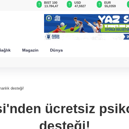
GAU/TRY
BIST 100
USD
EUR
6.541,80
13.784,47
47,5927
55,0359
Sağlık
Magazin
Dünya
manlık desteği!
si'nden ücretsiz psik
desteği!