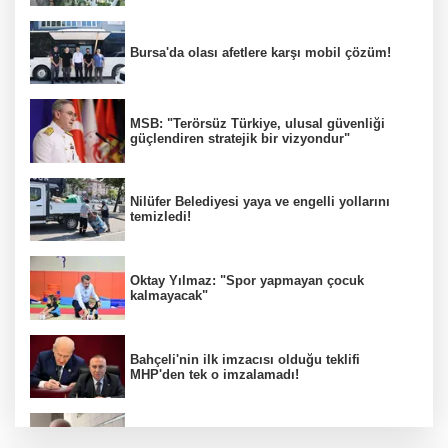
Bursa'da olası afetlere karşı mobil çözüm!
MSB: "Terörsüz Türkiye, ulusal güvenliği
güçlendiren stratejik bir vizyondur"
Nilüfer Belediyesi yaya ve engelli yollarını
temizledi!
Oktay Yılmaz: "Spor yapmayan çocuk
kalmayacak"
Bahçeli'nin ilk imzacısı olduğu teklifi
MHP'den tek o imzalamadı!
Özkök: "Cumhurbaşkanına hakaret aklımın