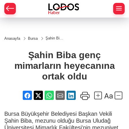
Şahin Biba
Anasayfa
Bursa
genç
mimarların
heyecanına
Şahin Biba genç
ortak oldu
mimarların heyecanına
ortak oldu
Bursa Büyükşehir Belediyesi Başkan Vekili
Şahin Biba, mezunu olduğu Bursa Uludağ
Üniversitesi Mimarlık Fakültesi'nin mezuniyet