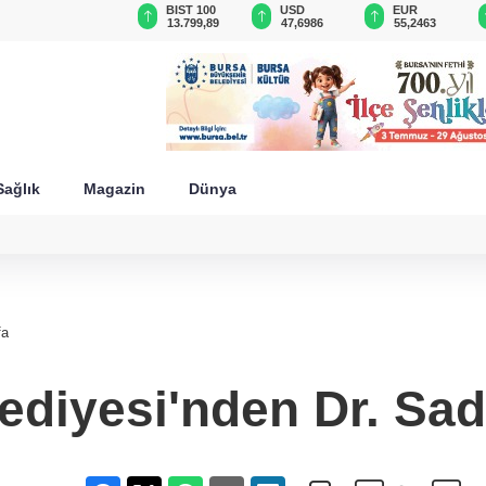
GAU/TRY
BIST 100
USD
EUR
6.693,73
13.799,89
47,6986
55,2463
Sağlık
Magazin
Dünya
fa
diyesi'nden Dr. Sad