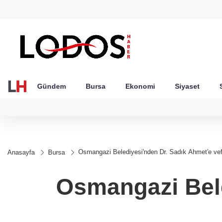
GEL
TND
BGN
VND
54
18,2404
16,2406
27,9743
0,0018
Gündem
Bursa
Ekonomi
Siyaset
Osmangazi Belediyesi'nden Dr. Sadık Ahmet'e ve
Anasayfa
Bursa
Osmangazi Bele