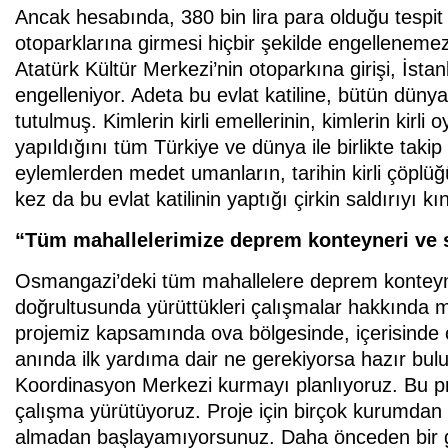
Ancak hesabında, 380 bin lira para olduğu tespit e
otoparklarına girmesi hiçbir şekilde engellenem
Atatürk Kültür Merkezi’nin otoparkına girişi, İst
engelleniyor. Adeta bu evlat katiline, bütün düny
tutulmuş. Kimlerin kirli emellerinin, kimlerin kirl
yapıldığını tüm Türkiye ve dünya ile birlikte taki
eylemlerden medet umanların, tarihin kirli çöplüğü
kez da bu evlat katilinin yaptığı çirkin saldırıyı k
“Tüm mahallelerimize deprem konteyneri ve st
Osmangazi’deki tüm mahallelere deprem konteyner
doğrultusunda yürüttükleri çalışmalar hakkında m
projemiz kapsamında ova bölgesinde, içerisinde 
anında ilk yardıma dair ne gerekiyorsa hazır bul
Koordinasyon Merkezi kurmayı planlıyoruz. Bu pro
çalışma yürütüyoruz. Proje için birçok kurumdan
almadan başlayamıyorsunuz. Daha önceden bir gü