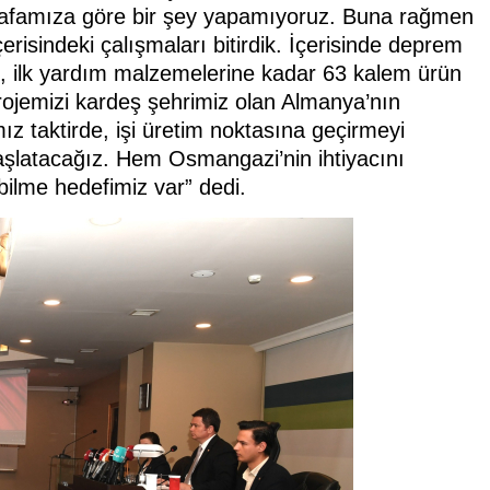
kafamıza göre bir şey yapamıyoruz. Buna rağmen
risindeki çalışmaları bitirdik. İçerisinde deprem
en, ilk yardım malzemelerine kadar 63 kalem ürün
projemizi kardeş şehrimiz olan Almanya’nın
z taktirde, işi üretim noktasına geçirmeyi
aşlatacağız. Hem Osmangazi’nin ihtiyacını
bilme hedefimiz var” dedi.