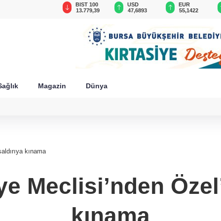
GAU/TRY
BIST 100
USD
EUR
6.657,87
13.779,39
47,6893
55,1422
Sağlık
Magazin
Dünya
saldırıya kınama
 Meclisi’nden Özel’
kınama