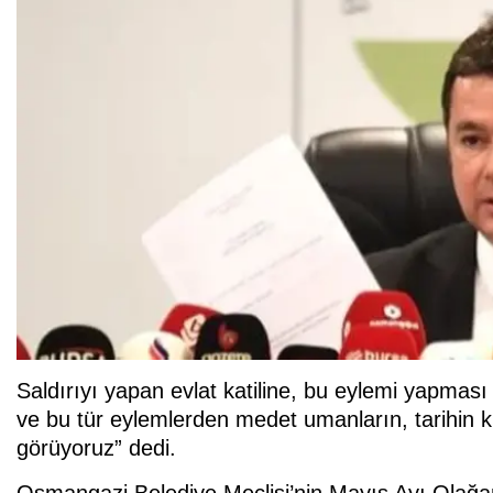
Saldırıyı yapan evlat katiline, bu eylemi yapması
ve bu tür eylemlerden medet umanların, tarihin kir
görüyoruz” dedi.
Osmangazi Belediye Meclisi’nin Mayıs Ayı Olağa