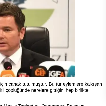
 için çanak tutulmuştur. Bu tür eylemlere kalkışan
li çöplüğünde nerelere gittiğini hep birlikte
n Meclis Toplantısı, Osmangazi Belediye