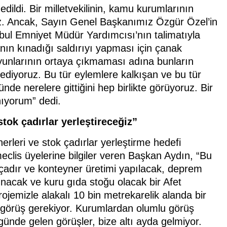
dildi. Bir milletvekilinin, kamu kurumlarının
ez. Ancak, Sayın Genel Başkanımız Özgür Özel’in
anbul Emniyet Müdür Yardımcısı’nın talimatıyla
anın kınadığı saldırıyı yapması için çanak
i oyunlarının ortaya çıkmaması adına bunların
p ediyoruz. Bu tür eylemlere kalkışan ve bu tür
nde nerelere gittiğini hep birlikte görüyoruz. Bir
ınıyorum” dedi.
ok çadırlar yerleştireceğiz”
leri ve stok çadırlar yerleştirme hedefi
eclis üyelerine bilgiler veren Başkan Aydın, “Bu
çadır ve konteyner üretimi yapılacak, deprem
unacak ve kuru gıda stoğu olacak bir Afet
jemizle alakalı 10 bin metrekarelik alanda bir
 görüş gerekiyor. Kurumlardan olumlu görüş
nde gelen görüşler, bize altı ayda gelmiyor.