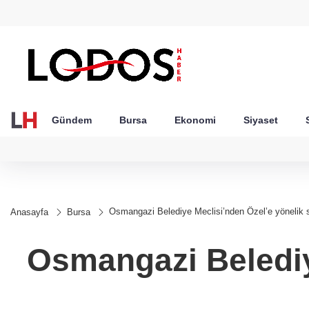
GEL
TND
BGN
VND
51
18,2718
16,3824
27,9743
0,0018
Gündem
Bursa
Ekonomi
Siyaset
Osmangazi Belediye Meclisi’nden Özel’e yönelik 
Anasayfa
Bursa
Osmangazi Belediye