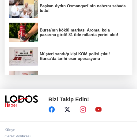
Başkan Aydın Osmangazi’nin nabzını sahada
tuttu!
Bursa'nın köklü markası Aroma, kola
pazarına girdi! 81 ilde raflarda yerini aldı!
Müşteri sandığı kişi KOM polisi çıktı!
Bursa'da tarihi eser operasyonu
Osmangazi’de iş arayanlara destek!
Bizi Takip Edin!
Yıldırım Belediyesi'nden uluslararası
minyatür yarışması! Erguvan Bayramı sanatla
geleceğe taşınacak!
13. Dijital Medya Çalıştayı'nda Hadi Özışık'tan
Künye
dikkat çeken çağrı!
Çerez Politikası