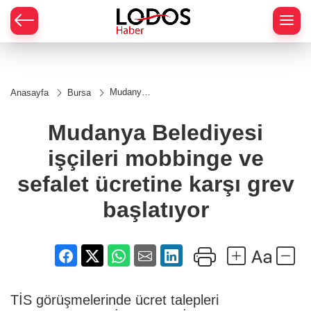
Mudanya
Anasayfa
Bursa
Belediyesi
işçileri
mobbinge
Mudanya Belediyesi
ve sefalet
ücretine
işçileri mobbinge ve
karşı grev
başlatıyor
sefalet ücretine karşı grev
başlatıyor
TİS görüşmelerinde ücret talepleri