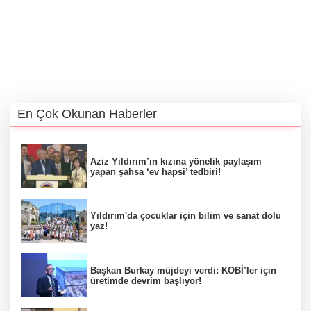
En Çok Okunan Haberler
Aziz Yıldırım’ın kızına yönelik paylaşım
yapan şahsa ‘ev hapsi’ tedbiri!
Yıldırım'da çocuklar için bilim ve sanat dolu
yaz!
Başkan Burkay müjdeyi verdi: KOBİ’ler için
üretimde devrim başlıyor!