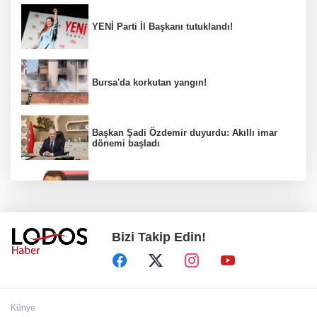
YENİ Parti İl Başkanı tutuklandı!
Bursa'da korkutan yangın!
Başkan Şadi Özdemir duyurdu: Akıllı imar
dönemi başladı
Acun Ilıcalı’dan transfer önerilerine olay
tepki: “Manyak mısınız siz?”
Bizi Takip Edin!
Bakan Gürlek duyurdu: İki çocuk cinayeti
aydınlatıldı!
Sigara implant kaybının en büyük
Künye
nedenlerinden biri