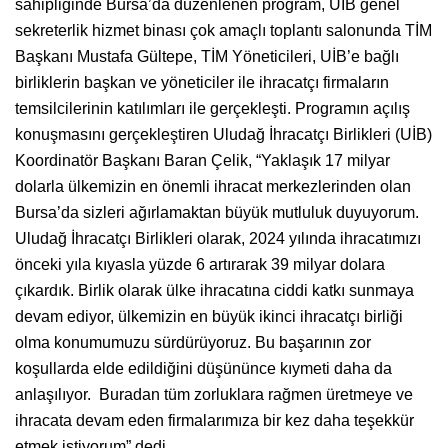
sahipliğinde Bursa’da düzenlenen program, UİB genel
sekreterlik hizmet binası çok amaçlı toplantı salonunda TİM
Başkanı Mustafa Gültepe, TİM Yöneticileri, UİB’e bağlı
birliklerin başkan ve yöneticiler ile ihracatçı firmaların
temsilcilerinin katılımları ile gerçekleşti. Programın açılış
konuşmasını gerçekleştiren Uludağ İhracatçı Birlikleri (UİB)
Koordinatör Başkanı Baran Çelik, “Yaklaşık 17 milyar
dolarla ülkemizin en önemli ihracat merkezlerinden olan
Bursa’da sizleri ağırlamaktan büyük mutluluk duyuyorum.
Uludağ İhracatçı Birlikleri olarak, 2024 yılında ihracatımızı
önceki yıla kıyasla yüzde 6 artırarak 39 milyar dolara
çıkardık. Birlik olarak ülke ihracatına ciddi katkı sunmaya
devam ediyor, ülkemizin en büyük ikinci ihracatçı birliği
olma konumumuzu sürdürüyoruz. Bu başarının zor
koşullarda elde edildiğini düşününce kıymeti daha da
anlaşılıyor. Buradan tüm zorluklara rağmen üretmeye ve
ihracata devam eden firmalarımıza bir kez daha teşekkür
etmek istiyorum” dedi.