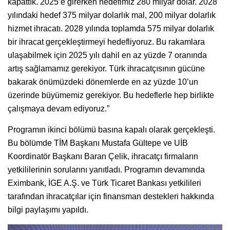
kapattık. 2025’e girerken hedefimiz 280 milyar dolar. 2028
yılındaki hedef 375 milyar dolarlık mal, 200 milyar dolarlık
hizmet ihracatı. 2028 yılında toplamda 575 milyar dolarlık
bir ihracat gerçekleştirmeyi hedefliyoruz. Bu rakamlara
ulaşabilmek için 2025 yılı dahil en az yüzde 7 oranında
artış sağlamamız gerekiyor. Türk ihracatçısının gücüne
bakarak önümüzdeki dönemlerde en az yüzde 10’un
üzerinde büyümemiz gerekiyor. Bu hedeflerle hep birlikte
çalışmaya devam ediyoruz.”
Programın ikinci bölümü basına kapalı olarak gerçekleşti.
Bu bölümde TİM Başkanı Mustafa Gültepe ve UİB
Koordinatör Başkanı Baran Çelik, ihracatçı firmaların
yetkililerinin sorularını yanıtladı. Programın devamında
Eximbank, İGE A.Ş. ve Türk Ticaret Bankası yetkilileri
tarafından ihracatçılar için finansman destekleri hakkında
bilgi paylaşımı yapıldı.