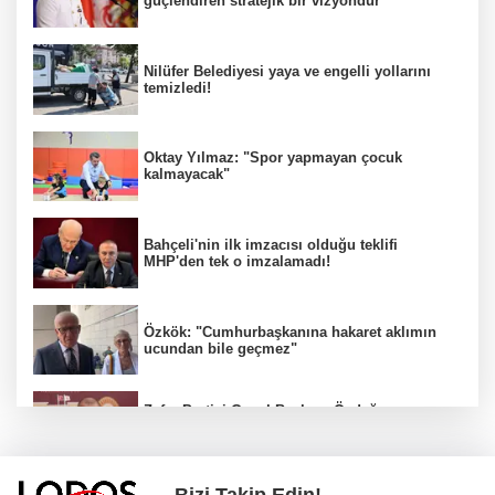
güçlendiren stratejik bir vizyondur"
Nilüfer Belediyesi yaya ve engelli yollarını
temizledi!
Oktay Yılmaz: "Spor yapmayan çocuk
kalmayacak"
Bahçeli'nin ilk imzacısı olduğu teklifi
MHP'den tek o imzalamadı!
Özkök: "Cumhurbaşkanına hakaret aklımın
ucundan bile geçmez"
Zafer Partisi Genel Başkanı Özdağ:
"Babanızın kemiklerini sızlatmayacağınızdan
eminim."!
Bizi Takip Edin!