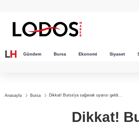
GEL
TND
BGN
VND
53
18,1947
16,2442
28,0626
0,0018
Gündem
Bursa
Ekonomi
Siyaset
Dikkat! Bursa'ya sağanak uyarısı geldi...
Anasayfa
Bursa
Dikkat! Bu