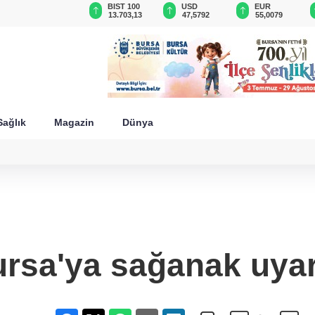
GAU/TRY
BIST 100
USD
EUR
6.522,58
13.703,13
47,5792
55,0079
Sağlık
Magazin
Dünya
rsa'ya sağanak uyarı