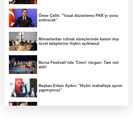
Ömer Çelik: "Yasal düzenleme PKK'yı sona
erdirecek"
Mimarlardan ruhsat süreçlerinde kanun dışı
ücret taleplerine ilişkin açıklama!
Bursa Festivali’nde 'Cimri' rüzgarı: Tam not
aldı!
Başkan Erkan Aydın: "Hiçbir mahalleye ayrım
yapmıyoruz"
İYİ Parti ''Hayır" dedi! MHP'den sert tepki
geldi!
BUSKİ duyurdu: Nilüfer'in iki mahallesinde 9