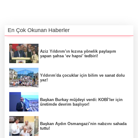
En Çok Okunan Haberler
Aziz Yıldırım’ın kızına yönelik paylaşım
yapan şahsa ‘ev hapsi’ tedbiri!
Yıldırım'da çocuklar için bilim ve sanat dolu
yaz!
Başkan Burkay müjdeyi verdi: KOBİ’ler için
üretimde devrim başlıyor!
Başkan Aydın Osmangazi’nin nabzını sahada
tuttu!