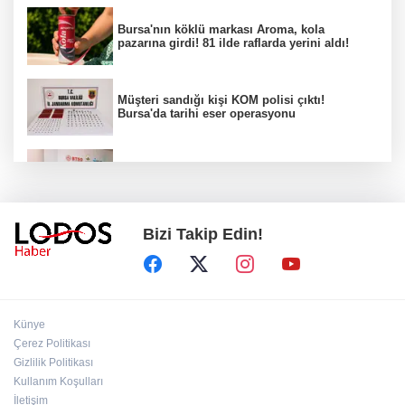
Bursa'nın köklü markası Aroma, kola
pazarına girdi! 81 ilde raflarda yerini aldı!
Müşteri sandığı kişi KOM polisi çıktı!
Bursa'da tarihi eser operasyonu
Osmangazi’de iş arayanlara destek!
Bizi Takip Edin!
Yıldırım Belediyesi'nden uluslararası
minyatür yarışması! Erguvan Bayramı sanatla
geleceğe taşınacak!
13. Dijital Medya Çalıştayı'nda Hadi Özışık'tan
Künye
dikkat çeken çağrı!
Çerez Politikası
Gizlilik Politikası
Kullanım Koşulları
TBMM'de kritik gün! 'Çerçeve Yasa' teklifi
komisyon masasında!
İletişim