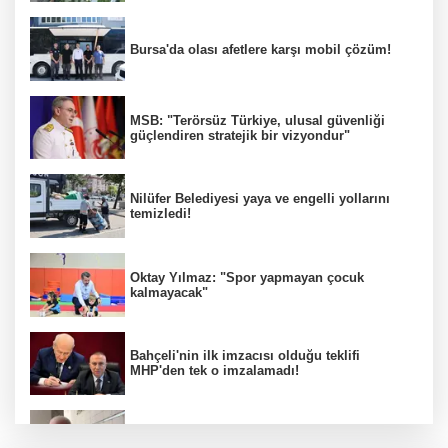
Bursa'da olası afetlere karşı mobil çözüm!
MSB: "Terörsüz Türkiye, ulusal güvenliği
güçlendiren stratejik bir vizyondur"
Nilüfer Belediyesi yaya ve engelli yollarını
temizledi!
Oktay Yılmaz: "Spor yapmayan çocuk
kalmayacak"
Bahçeli'nin ilk imzacısı olduğu teklifi
MHP'den tek o imzalamadı!
Özkök: "Cumhurbaşkanına hakaret aklımın