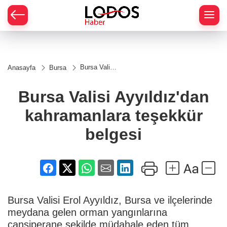
Bursa Valisi
Anasayfa
Bursa
Ayyıldız'dan
kahramanlara
teşekkür
Bursa Valisi Ayyıldız'dan
belgesi
kahramanlara teşekkür
belgesi
Bursa Valisi Erol Ayyıldız, Bursa ve ilçelerinde
meydana gelen orman yangınlarına
cansiperane şekilde müdahale eden tüm