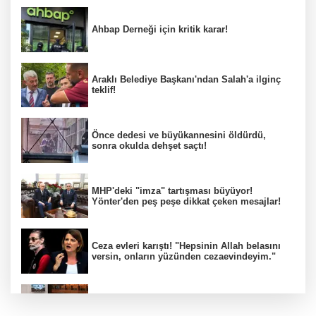
Ahbap Derneği için kritik karar!
Araklı Belediye Başkanı'ndan Salah'a ilginç
teklif!
Önce dedesi ve büyükannesini öldürdü,
sonra okulda dehşet saçtı!
MHP'deki "imza" tartışması büyüyor!
Yönter'den peş peşe dikkat çeken mesajlar!
Ceza evleri karıştı! "Hepsinin Allah belasını
versin, onların yüzünden cezaevindeyim."
TBMM'de çocuk suçlarına ilişkin kritik
düzenleme!