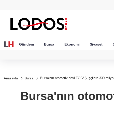
GEL
TND
BGN
VND
24
18,2404
16,2351
27,9743
0,0018
Gündem
Bursa
Ekonomi
Siyaset
Bursa'nın otomotiv devi TOFAŞ işçilere 330 mily
Anasayfa
Bursa
Bursa'nın otomot