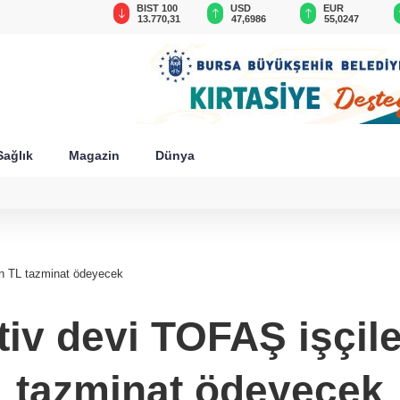
GAU/TRY
BIST 100
USD
EUR
6.604,97
13.770,31
47,6986
55,0247
Sağlık
Magazin
Dünya
on TL tazminat ödeyecek
iv devi TOFAŞ işçil
tazminat ödeyecek